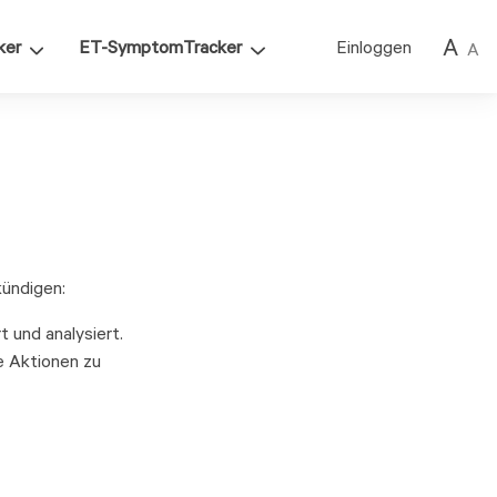
A
ker
ET-SymptomTracker
Einloggen
A
kündigen:
 und analysiert.
re Aktionen zu